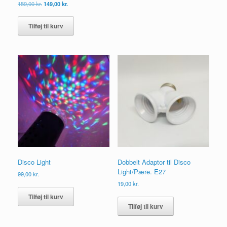
Den
Den
159,00
kr.
149,00
kr.
vælges
oprindelige
aktuelle
på
pris
pris
Tilføj til kurv
var:
er:
varesiden
159,00 kr..
149,00 kr..
Disco Light
Dobbelt Adaptor til Disco
Light/Pære. E27
99,00
kr.
19,00
kr.
Tilføj til kurv
Tilføj til kurv