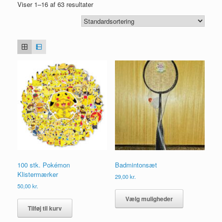
Viser 1–16 af 63 resultater
100 stk. Pokémon
Badmintonsæt
Klistermærker
29,00
kr.
50,00
kr.
Dette
vare
Vælg muligheder
har
Tilføj til kurv
flere