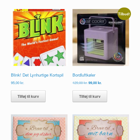
varianter.
Mulighederne
kan
Tilbud!
vælges
på
varesiden
Blink! Det Lynhurtige Kortspil
Bordluftkøler
Den
Den
95,00
kr.
129,00
kr.
99,00
kr.
oprindelige
aktuelle
pris
pris
Tilføj til kurv
Tilføj til kurv
var:
er:
129,00 kr..
99,00 kr..