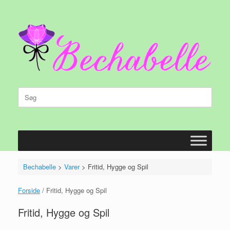
Gå
til
indhold
Søg
efter:
Bechabelle
>
Varer
>
Fritid, Hygge og Spil
Forside
/ Fritid, Hygge og Spil
Fritid, Hygge og Spil