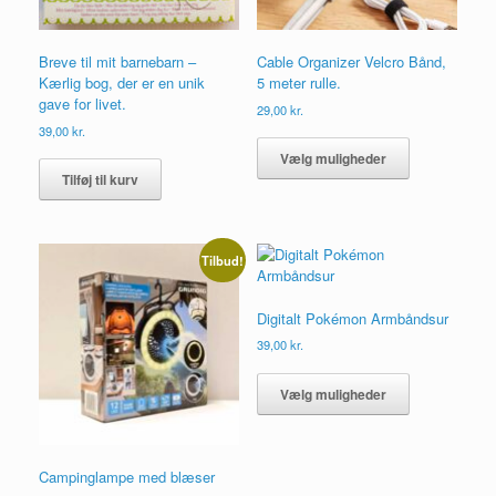
Breve til mit barnebarn –
Cable Organizer Velcro Bånd,
Kærlig bog, der er en unik
5 meter rulle.
gave for livet.
29,00
kr.
39,00
kr.
Dette
vare
Vælg muligheder
har
Tilføj til kurv
flere
varianter.
Mulighederne
kan
Tilbud!
vælges
på
Digitalt Pokémon Armbåndsur
varesiden
39,00
kr.
Dette
vare
Vælg muligheder
har
flere
varianter.
Mulighederne
Campinglampe med blæser
kan