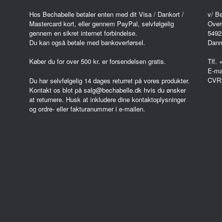
Hos Bechabelle betaler enten med dit Visa / Dankort /
v/ B
Mastercard kort, eller gennem PayPal, selvfølgelig
Over
gennem en sikret internet forbindelse.
5492
Du kan også betale med bankoverførsel.
Dan
Køber du for over 500 kr. er forsendelsen gratis.
Tlf.
E-ma
CVR
Du har selvfølgelig 14 dages returret på vores produkter.
Kontakt os blot på salg@bechabelle.dk hvis du ønsker
at returnere. Husk at inkludere dine kontaktoplysninger
og ordre- eller fakturanummer i e-mailen.