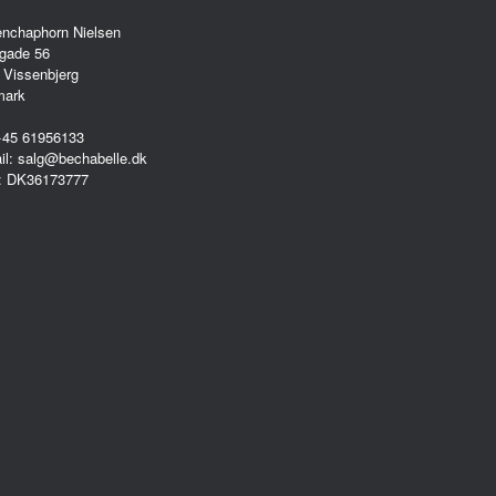
enchaphorn Nielsen
gade 56
 Vissenbjerg
mark
 +45 61956133
il: salg@bechabelle.dk
: DK36173777