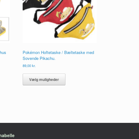
lhus
Pokémon Hoftetaske / Bæltetaske med
Sovende Pikachu.
89,00
kr.
Dette
vare
Vælg muligheder
har
flere
ne
varianter.
Mulighederne
kan
vælges
på
varesiden
habelle