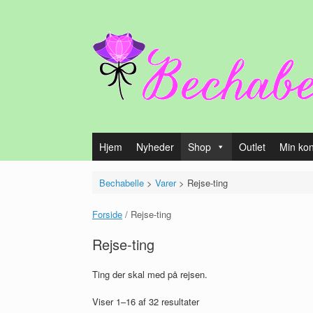
Gå
til
indhold
Hjem
Nyheder
Shop
Outlet
Min ko
Bechabelle
>
Varer
>
Rejse-ting
Forside
/ Rejse-ting
Rejse-ting
Ting der skal med på rejsen.
Viser 1–16 af 32 resultater