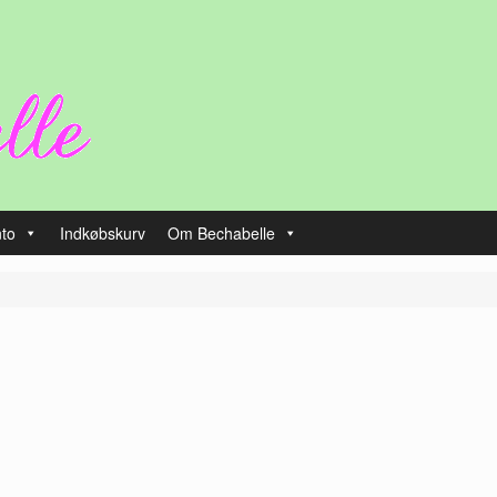
nto
Indkøbskurv
Om Bechabelle