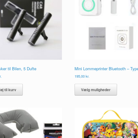
vælges
på
varesiden
sker til Bilen, 5 Dufte
Mini Lommeprinter Bluetooth – Typ
r.
195,00
kr.
Dette
vare
føj til kurv
Vælg muligheder
har
flere
varianter.
Muligheder
kan
vælges
på
varesiden