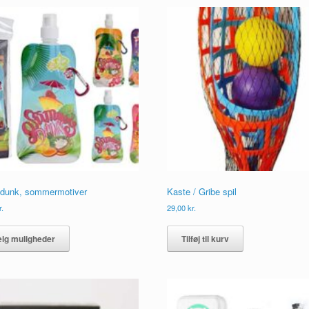
varianter.
Mulighederne
kan
vælges
på
varesiden
edunk, sommermotiver
Kaste / Gribe spil
r.
29,00
kr.
Dette
vare
lg muligheder
Tilføj til kurv
har
flere
varianter.
Mulighederne
kan