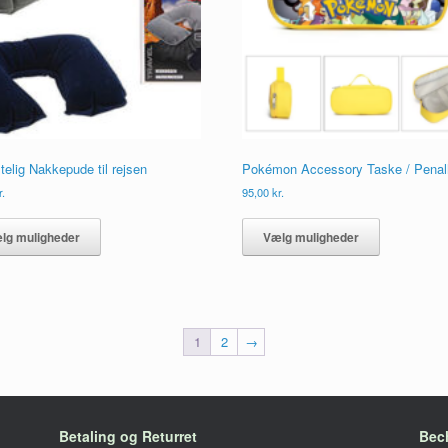
elig Nakkepude til rejsen
Pokémon Accessory Taske / Pena
r.
95,00
kr.
Dette
Dette
vare
vare
lg muligheder
Vælg muligheder
har
har
flere
flere
varianter.
varianter.
Mulighederne
Muligheder
kan
kan
1
2
→
vælges
vælges
på
på
varesiden
varesiden
Betaling og Returret
Bec