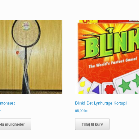
ntonsæt
Blink! Det Lynhurtige Kortspil
r.
95,00
kr.
Dette
vare
lg muligheder
Tilføj til kurv
har
flere