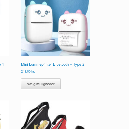
e 1
Mini Lommeprinter Bluetooth – Type 2
249,00
kr.
Dette
vare
Vælg muligheder
har
flere
varianter.
ne
Mulighederne
kan
vælges
på
varesiden