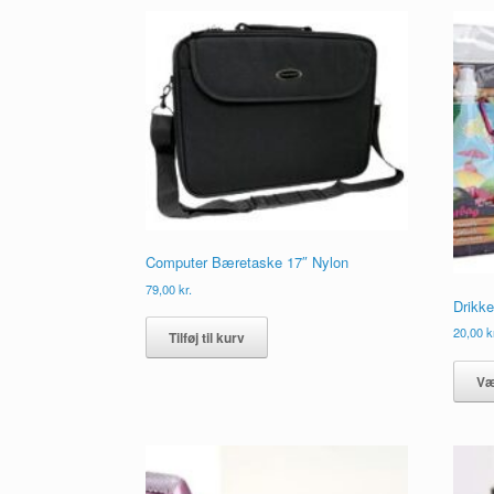
Computer Bæretaske 17″ Nylon
79,00
kr.
Drikk
20,00
k
Tilføj til kurv
Væ