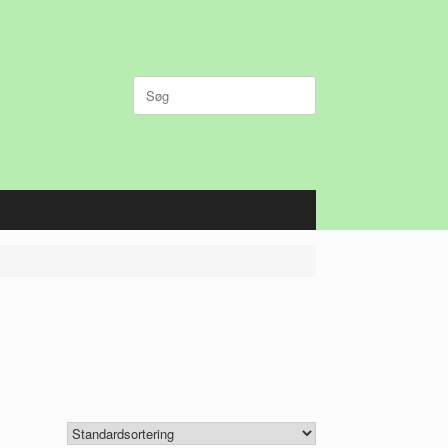
Søg
efter: