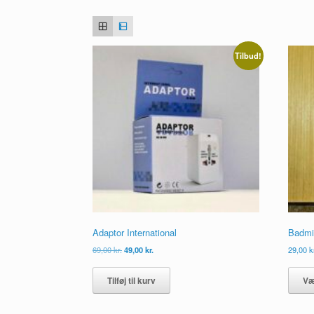
Tilbud!
Adaptor International
Badmi
Den
Den
69,00
kr.
49,00
kr.
29,00
k
oprindelige
aktuelle
pris
pris
Tilføj til kurv
Væ
var:
er:
69,00 kr..
49,00 kr..