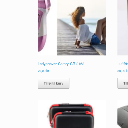
Ladyshaver Camry CR 2163
Luftfri
79,00
kr.
39,00
k
Tilføj til kurv
Til