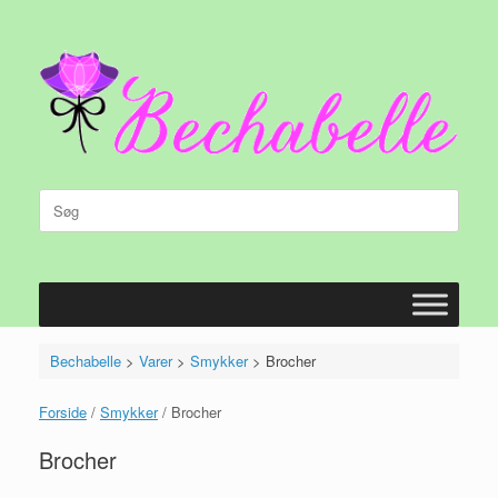
Gå
til
indhold
Søg
efter:
Bechabelle
>
Varer
>
Smykker
>
Brocher
Forside
/
Smykker
/ Brocher
Brocher