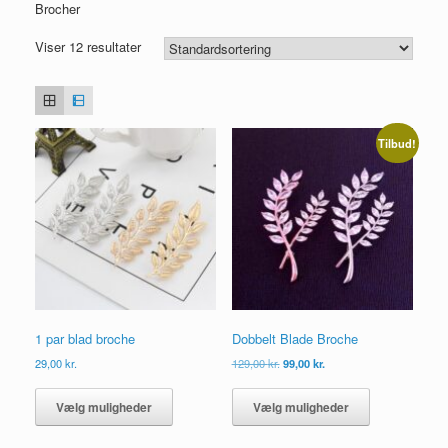
Brocher
Viser 12 resultater
Tilbud!
1 par blad broche
Dobbelt Blade Broche
Den
Den
29,00
kr.
129,00
kr.
99,00
kr.
oprindelige
aktuelle
Dette
Dette
pris
pris
vare
vare
Vælg muligheder
Vælg muligheder
var:
er:
har
har
129,00 kr..
99,00 kr..
flere
flere