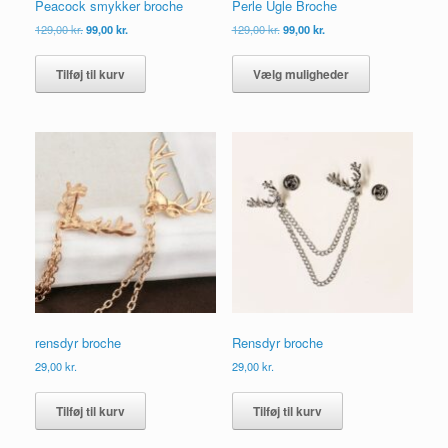
Peacock smykker broche
Perle Ugle Broche
Den
Den
Den
Den
129,00
kr.
99,00
kr.
129,00
kr.
99,00
kr.
oprindelige
aktuelle
oprindelige
aktuelle
Dette
pris
pris
pris
pris
vare
Tilføj til kurv
Vælg muligheder
var:
er:
var:
er:
har
129,00 kr..
99,00 kr..
129,00 kr..
99,00 kr..
flere
varianter.
Mulighederne
kan
vælges
på
varesiden
rensdyr broche
Rensdyr broche
29,00
kr.
29,00
kr.
Tilføj til kurv
Tilføj til kurv