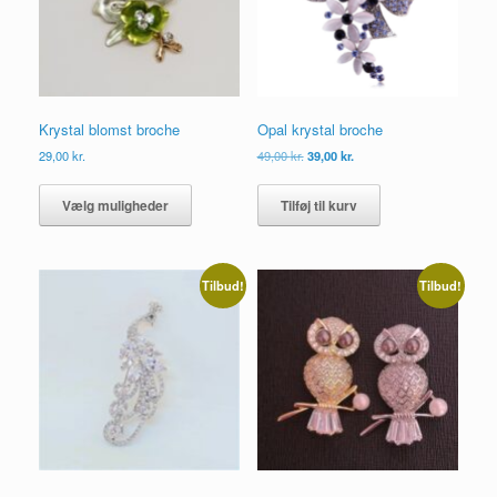
Krystal blomst broche
Opal krystal broche
Den
Den
29,00
kr.
49,00
kr.
39,00
kr.
oprindelige
aktuelle
Dette
pris
pris
vare
Vælg muligheder
Tilføj til kurv
var:
er:
har
49,00 kr..
39,00 kr..
flere
varianter.
Mulighederne
Tilbud!
Tilbud!
kan
vælges
på
varesiden