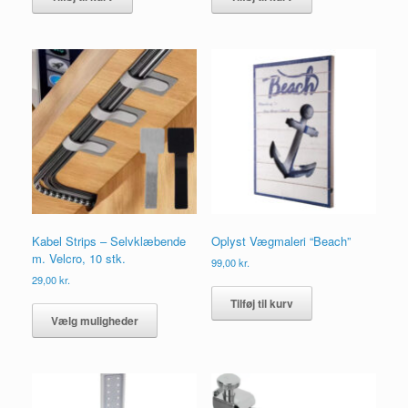
49,00 kr..
39,00 kr..
Kabel Strips – Selvklæbende
Oplyst Vægmaleri “Beach”
m. Velcro, 10 stk.
99,00
kr.
29,00
kr.
Dette
Tilføj til kurv
vare
Vælg muligheder
har
flere
varianter.
Mulighederne
kan