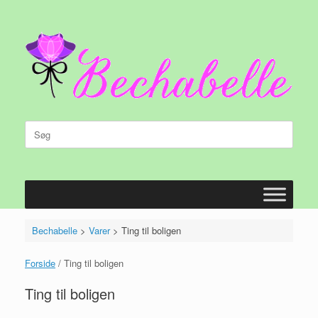
Gå
til
indhold
Søg
efter:
Bechabelle
>
Varer
>
Ting til boligen
Forside
/ Ting til boligen
Ting til boligen