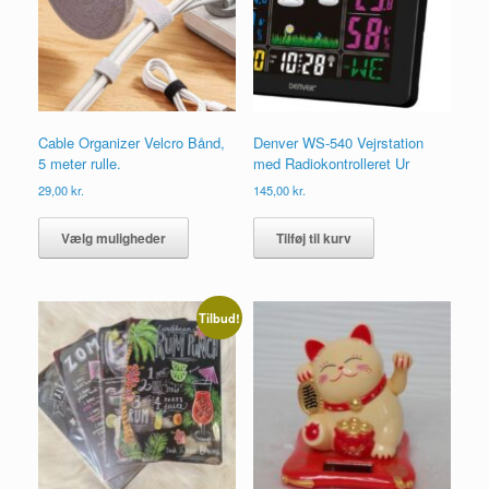
Cable Organizer Velcro Bånd,
Denver WS-540 Vejrstation
5 meter rulle.
med Radiokontrolleret Ur
29,00
kr.
145,00
kr.
Dette
vare
Vælg muligheder
Tilføj til kurv
har
flere
varianter.
Mulighederne
Tilbud!
kan
vælges
på
varesiden