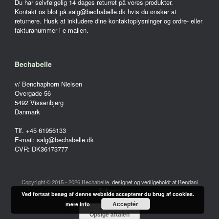
Du har selvfølgelig 14 dages returret på vores produkter.
Kontakt os blot på salg@bechabelle.dk hvis du ønsker at
returnere. Husk at inkludere dine kontaktoplysninger og ordre- eller
fakturanummer i e-mailen.
Bechabelle
v/ Benchaphorn Nielsen
Overgade 56
5492 Vissenbjerg
Danmark
Tlf. +45 61956133
E-mail: salg@bechabelle.dk
CVR: DK36173777
Copyright © 2015 - 2026 Bechabelle,
designet og vedligeholdt af Bendani
Software
Ved fortsat besøg af denne webside accepterer du brug af cookies.
Acceptér
mere info
Opsige aftalen