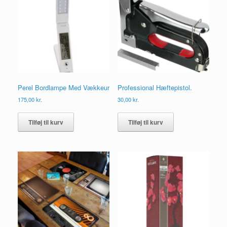
vælges
på
varesiden
Perel Bordlampe Med Vækkeur
Professional Hæftepistol.
175,00
kr.
30,00
kr.
Tilføj til kurv
Tilføj til kurv