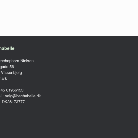
habelle
enchaphorn Nielsen
gade 56
 Vissenbjerg
mark
 +45 61956133
il: salg@bechabelle.dk
: DK36173777