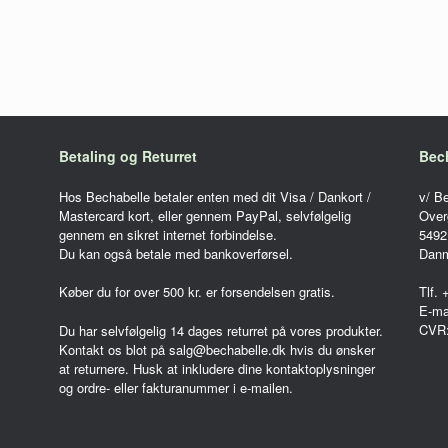
Betaling og Returret
Bec
Hos Bechabelle betaler enten med dit Visa / Dankort /
v/ B
Mastercard kort, eller gennem PayPal, selvfølgelig
Over
gennem en sikret internet forbindelse.
5492
Du kan også betale med bankoverførsel.
Dan
Køber du for over 500 kr. er forsendelsen gratis.
Tlf.
E-ma
CVR
Du har selvfølgelig 14 dages returret på vores produkter.
Kontakt os blot på salg@bechabelle.dk hvis du ønsker
at returnere. Husk at inkludere dine kontaktoplysninger
og ordre- eller fakturanummer i e-mailen.