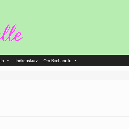
nto
Indkøbskurv
Om Bechabelle