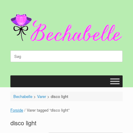
Gå
til
indhold
Søg
efter:
Bechabelle
>
Varer
>
disco light
Forside
/ Varer tagged “disco light”
disco light