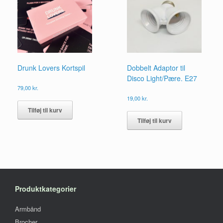
Drunk Lovers Kortspil
Dobbelt Adaptor til
Disco Light/Pære. E27
79,00
kr.
19,00
kr.
Tilføj til kurv
Tilføj til kurv
Produktkategorier
Armbånd
Brocher