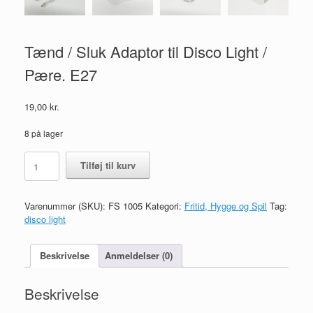
Tænd / Sluk Adaptor til Disco Light /
Pære. E27
19,00
kr.
8 på lager
Tænd
Tilføj til kurv
/
Sluk
Adaptor
Varenummer (SKU):
FS 1005
Kategori:
Fritid, Hygge og Spil
Tag:
til
disco light
Disco
Light
/
Beskrivelse
Anmeldelser (0)
Pære.
E27
Beskrivelse
antal