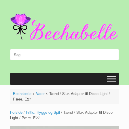
Gå
til
indhold
Søg
efter:
Bechabelle
>
Varer
>
Tænd / Sluk Adaptor til Disco Light /
Pære. E27
Forside
/
Fritid, Hygge og Spil
/ Tænd / Sluk Adaptor til Disco
Light / Pære. E27