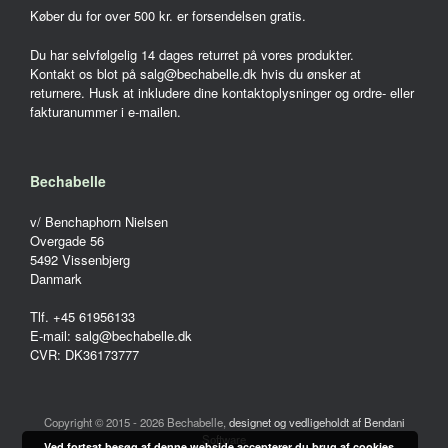
Køber du for over 500 kr. er forsendelsen gratis.
Du har selvfølgelig 14 dages returret på vores produkter.
Kontakt os blot på salg@bechabelle.dk hvis du ønsker at
returnere. Husk at inkludere dine kontaktoplysninger og ordre- eller
fakturanummer i e-mailen.
Bechabelle
v/ Benchaphorn Nielsen
Overgade 56
5492 Vissenbjerg
Danmark
Tlf. +45 61956133
E-mail: salg@bechabelle.dk
CVR: DK36173777
Copyright © 2015 - 2026 Bechabelle,
designet og vedligeholdt af Bendani
Software
Ved fortsat besøg af denne webside accepterer du brug af cookies.