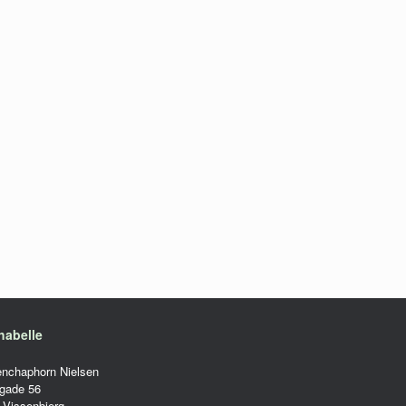
habelle
enchaphorn Nielsen
gade 56
 Vissenbjerg