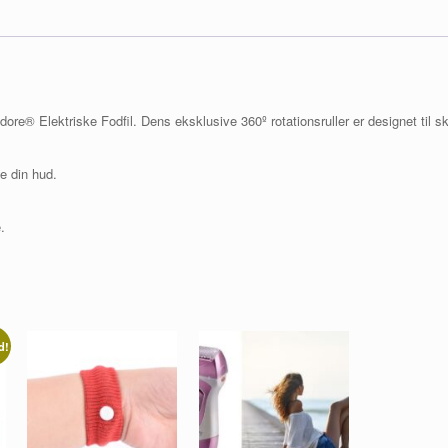
ore® Elektriske Fodfil. Dens eksklusive 360º rotationsruller er designet til s
e din hud.
.
d!