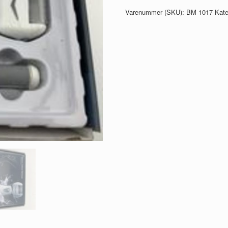
var:
er:
Varenummer (SKU):
BM 1017
Kate
295,00 kr..
175,00 kr..