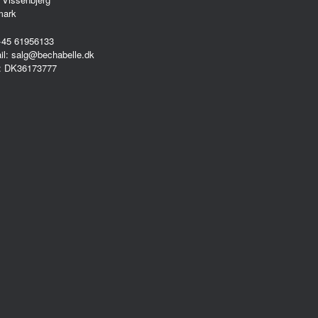
mark
 +45 61956133
il: salg@bechabelle.dk
: DK36173777