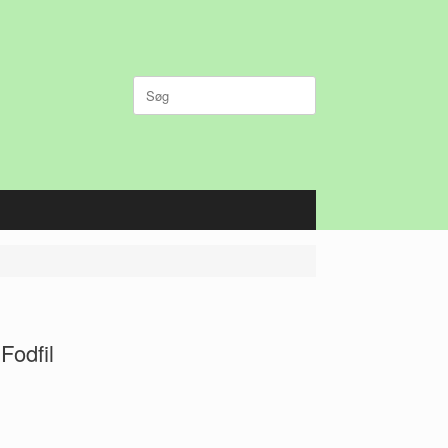
Søg
efter:
Fodfil