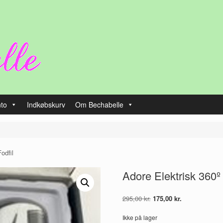
nto
Indkøbskurv
Om Bechabelle
odfil
Adore Elektrisk 360º 
Den
Den
295,00
kr.
175,00
kr.
oprindelige
aktuelle
pris
pris
Ikke på lager