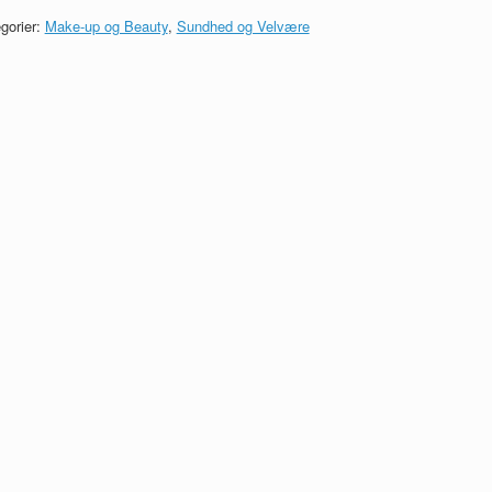
gorier:
Make-up og Beauty
,
Sundhed og Velvære