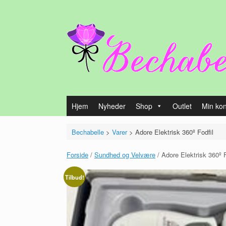
Gå
til
indhold
Hjem
Nyheder
Shop
Outlet
Min ko
Bechabelle
>
Varer
>
Adore Elektrisk 360º Fodfil
Forside
/
Sundhed og Velvære
/ Adore Elektrisk 360º F
Tilbud!