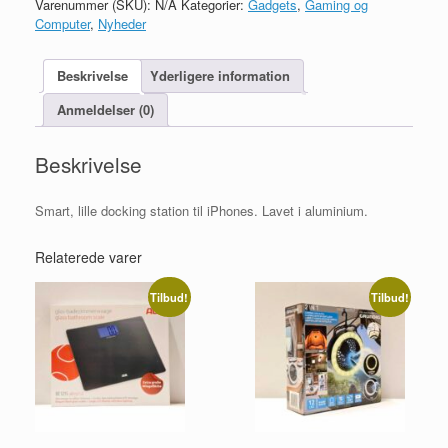
Varenummer (SKU):
N/A
Kategorier:
Gadgets
,
Gaming og
iPhones
Computer
,
Nyheder
antal
Beskrivelse
Yderligere information
Anmeldelser (0)
Beskrivelse
Smart, lille docking station til iPhones. Lavet i aluminium.
Relaterede varer
Tilbud!
Tilbud!