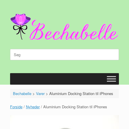
Gå
til
indhold
Søg
efter:
Bechabelle
>
Varer
>
Aluminium Docking Station til iPhones
Forside
/
Nyheder
/ Aluminium Docking Station til iPhones