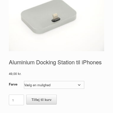
Aluminium Docking Station til iPhones
49,00
kr.
Farve
Aluminium
Tilføj til kurv
Docking
Station
til