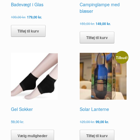
Badevægt i Glas
Campinglampe med
blæser
Den
Den
199,00
kr.
179,00
kr.
oprindelige
aktuelle
Den
Den
159,00
kr.
149,00
kr.
pris
pris
oprindelige
aktuelle
Tilføj til kurv
var:
er:
pris
pris
199,00 kr..
179,00 kr..
Tilføj til kurv
var:
er:
159,00 kr..
149,00 kr..
Tilbud!
Gel Sokker
Solar Lanterne
Den
Den
59,00
kr.
129,00
kr.
99,00
kr.
oprindelige
aktuelle
Dette
pris
pris
vare
Vælg muligheder
Tilføj til kurv
var:
er: