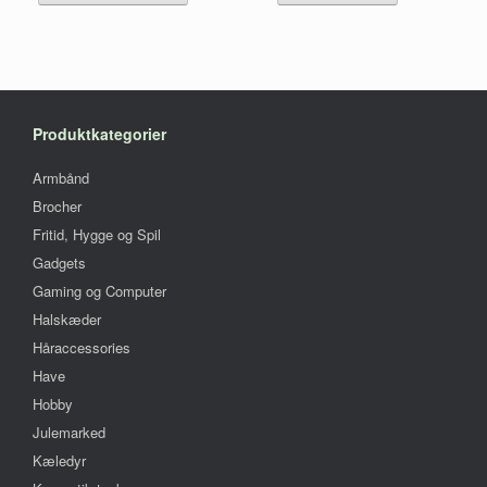
har
129,00 kr..
99,00 kr..
flere
varianter.
Mulighederne
kan
vælges
på
Produktkategorier
varesiden
Armbånd
Brocher
Fritid, Hygge og Spil
Gadgets
Gaming og Computer
Halskæder
Håraccessories
Have
Hobby
Julemarked
Kæledyr