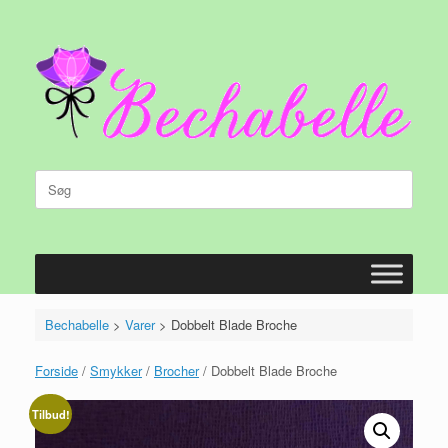
Gå
til
indhold
Søg
efter:
Bechabelle
>
Varer
>
Dobbelt Blade Broche
Forside
/
Smykker
/
Brocher
/ Dobbelt Blade Broche
Tilbud!