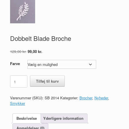
Dobbelt Blade Broche
Den
Den
129,00
kr.
99,00
kr.
oprindelige
aktuelle
pris
pris
Farve
var:
er:
129,00 kr..
99,00 kr..
Dobbelt
Tilføj til kurv
Blade
Broche
antal
Varenummer (SKU):
SB 2014
Kategorier:
Brocher
,
Nyheder
,
Smykker
Beskrivelse
Yderligere information
Anmeldelser (0)