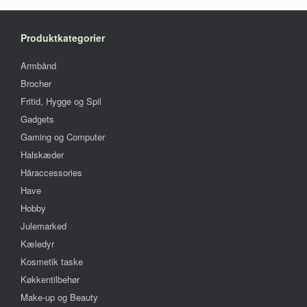
kan
vælges
på
Produktkategorier
vareside
Armbånd
Brocher
Fritid, Hygge og Spil
Gadgets
Gaming og Computer
Halskæder
Håraccessories
Have
Hobby
Julemarked
Kæledyr
Kosmetik taske
Køkkentilbehør
Make-up og Beauty