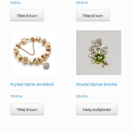
9,00
kr.
29,00
kr.
Tilføj til kurv
Tilføj til kurv
Krystal hjerte armbånd
Krystal blomst broche
79,00
kr.
29,00
kr.
Dette
vare
Tilføj til kurv
Vælg muligheder
har
flere
varianter.
Mulighed