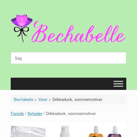
Gå
til
indhold
Søg
efter:
Bechabelle
>
Varer
>
Drikkedunk, sommermotiver
Forside
/
Nyheder
/ Drikkedunk, sommermotiver