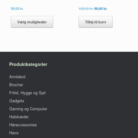
Den
Den
59,00
kr.
129,00
kr.
99,00
kr.
oprindelige
aktuelle
Dette
pris
pris
vare
Vælg muligheder
Tilføj til kurv
var:
er:
har
129,00 kr..
99,00 kr..
flere
varianter.
Mulighederne
kan
vælges
på
Produktkategorier
varesiden
Armbånd
Brocher
Fritid, Hygge og Spil
Gadgets
Gaming og Computer
Halskæder
Håraccessories
Have