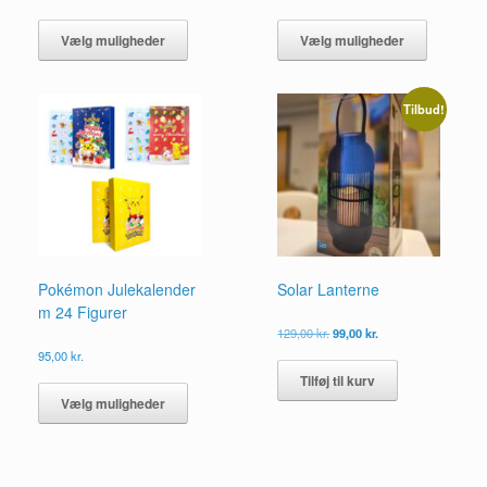
Dette
Dette
vare
vare
Vælg muligheder
Vælg muligheder
har
har
flere
flere
varianter.
varianter.
Tilbud!
Mulighederne
Mulighed
kan
kan
vælges
vælges
på
på
varesiden
vareside
Pokémon Julekalender
Solar Lanterne
m 24 Figurer
Den
Den
129,00
kr.
99,00
kr.
oprindelige
aktuelle
95,00
kr.
pris
pris
Dette
Tilføj til kurv
var:
er:
vare
129,00 kr..
99,00 kr..
Vælg muligheder
har
flere
varianter.
Mulighederne