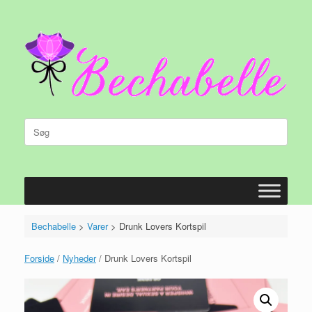
Gå
til
indhold
Søg
efter:
Bechabelle
>
Varer
>
Drunk Lovers Kortspil
Forside
/
Nyheder
/ Drunk Lovers Kortspil