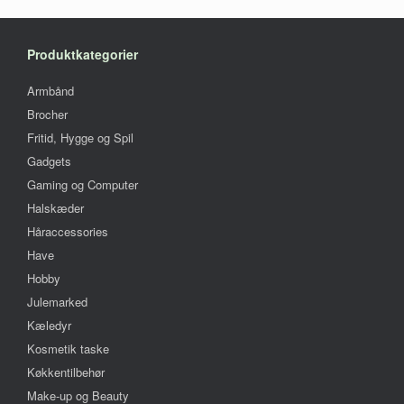
kan
vælges
på
Produktkategorier
varesiden
Armbånd
Brocher
Fritid, Hygge og Spil
Gadgets
Gaming og Computer
Halskæder
Håraccessories
Have
Hobby
Julemarked
Kæledyr
Kosmetik taske
Køkkentilbehør
Make-up og Beauty