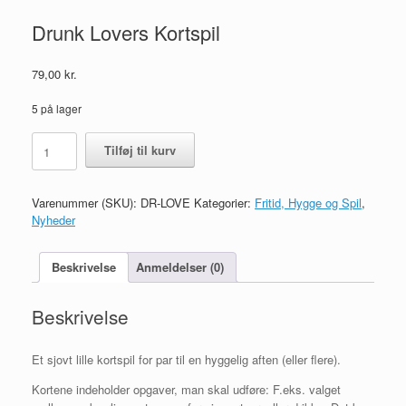
Drunk Lovers Kortspil
79,00
kr.
5 på lager
Drunk
Tilføj til kurv
Lovers
Kortspil
antal
Varenummer (SKU):
DR-LOVE
Kategorier:
Fritid, Hygge og Spil
,
Nyheder
Beskrivelse
Anmeldelser (0)
Beskrivelse
Et sjovt lille kortspil for par til en hyggelig aften (eller flere).
Kortene indeholder opgaver, man skal udføre: F.eks. valget