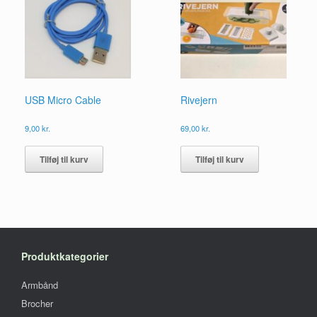
kan
vælges
på
varesiden
USB Micro Cable
Rivejern
9,00
kr.
69,00
kr.
Tilføj til kurv
Tilføj til kurv
Produktkategorier
Armbånd
Brocher