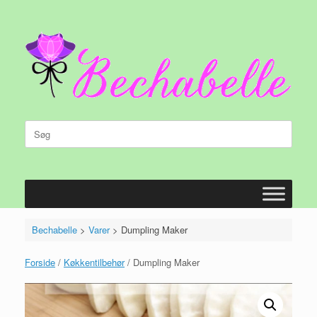
Gå
til
indhold
Søg
efter:
Bechabelle
>
Varer
>
Dumpling Maker
Forside
/
Køkkentilbehør
/ Dumpling Maker