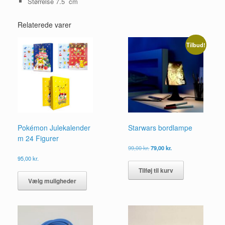
Størrelse 7.5 cm
Relaterede varer
Tilbud!
Pokémon Julekalender
Starwars bordlampe
m 24 Figurer
Den
Den
99,00
kr.
79,00
kr.
oprindelige
aktuelle
95,00
kr.
pris
pris
Dette
Tilføj til kurv
var:
er:
vare
99,00 kr..
79,00 kr..
Vælg muligheder
har
flere
varianter.
Mulighederne