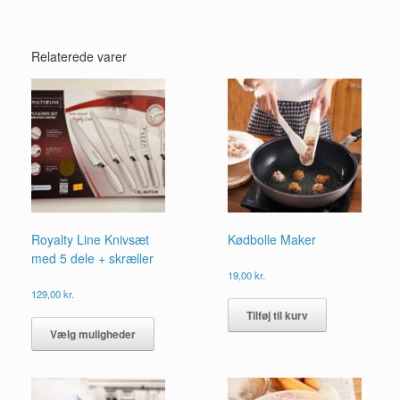
Relaterede varer
Royalty Line Knivsæt
Kødbolle Maker
med 5 dele + skræller
19,00
kr.
129,00
kr.
Dette
Tilføj til kurv
vare
Vælg muligheder
har
flere
varianter.
Mulighederne