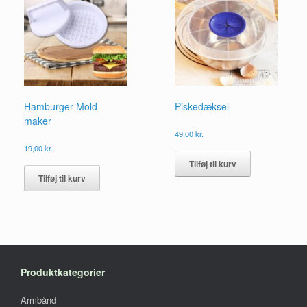
kan
vælges
på
varesiden
Hamburger Mold
Piskedæksel
maker
49,00
kr.
19,00
kr.
Tilføj til kurv
Tilføj til kurv
Produktkategorier
Armbånd