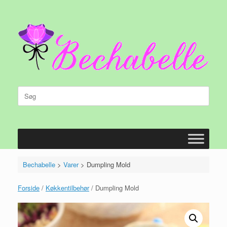
Gå
til
indhold
Søg
efter:
Bechabelle
>
Varer
>
Dumpling Mold
Forside
/
Køkkentilbehør
/ Dumpling Mold