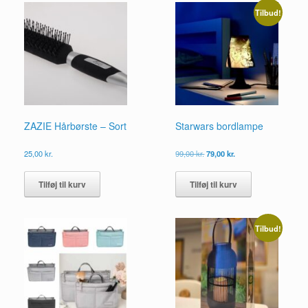
Tilbud!
ZAZIE Hårbørste – Sort
Starwars bordlampe
Den
Den
25,00
kr.
99,00
kr.
79,00
kr.
oprindelige
aktuelle
pris
pris
Tilføj til kurv
Tilføj til kurv
var:
er:
99,00 kr..
79,00 kr..
Tilbud!