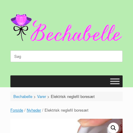
Gå
til
indhold
Søg
efter:
Bechabelle
>
Varer
>
Elektrisk neglefil boresæt
Forside
/
Nyheder
/ Elektrisk neglefil boresæt