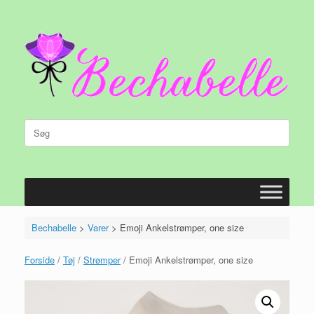
Gå
til
indhold
Søg
efter:
Bechabelle
>
Varer
>
Emoji Ankelstrømper, one size
Forside
/
Tøj
/
Strømper
/ Emoji Ankelstrømper, one size