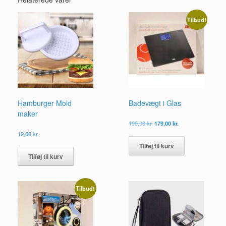
Tilbud!
Hamburger Mold
Badevægt i Glas
maker
Den
Den
199,00
kr.
179,00
kr.
oprindelige
aktuelle
19,00
kr.
pris
pris
Tilføj til kurv
var:
er:
199,00 kr..
179,00 kr..
Tilføj til kurv
Tilbud!