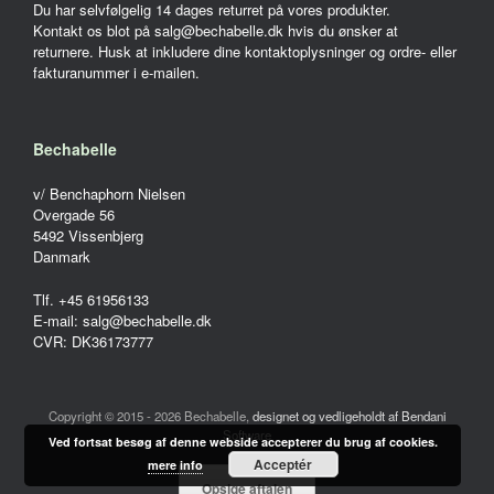
Du har selvfølgelig 14 dages returret på vores produkter.
Kontakt os blot på salg@bechabelle.dk hvis du ønsker at
returnere. Husk at inkludere dine kontaktoplysninger og ordre- eller
fakturanummer i e-mailen.
Bechabelle
v/ Benchaphorn Nielsen
Overgade 56
5492 Vissenbjerg
Danmark
Tlf. +45 61956133
E-mail: salg@bechabelle.dk
CVR: DK36173777
Copyright © 2015 - 2026 Bechabelle,
designet og vedligeholdt af Bendani
Software
Ved fortsat besøg af denne webside accepterer du brug af cookies.
Acceptér
mere info
Opsige aftalen