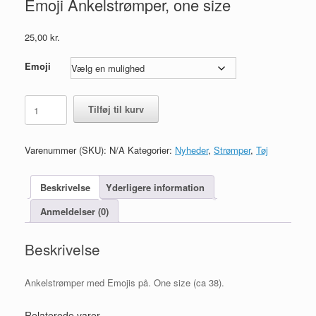
Emoji Ankelstrømper, one size
25,00
kr.
Emoji
Emoji
Tilføj til kurv
Ankelstrømper,
one
size
Varenummer (SKU):
N/A
Kategorier:
Nyheder
,
Strømper
,
Tøj
antal
Beskrivelse
Yderligere information
Anmeldelser (0)
Beskrivelse
Ankelstrømper med Emojis på. One size (ca 38).
Relaterede varer