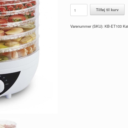
Fødevaretørrer
Tilføj til kurv
m.
5
Bakker
Varenummer (SKU):
KB-ET103
Kat
antal