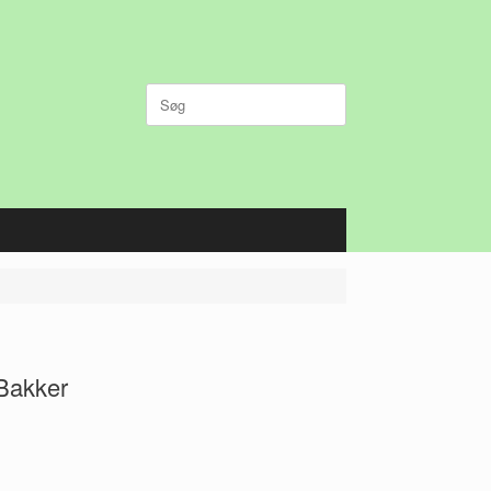
Søg
efter:
 Bakker