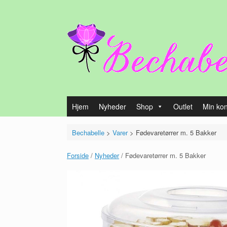
Gå
til
indhold
Hjem
Nyheder
Shop
Outlet
Min ko
Bechabelle
>
Varer
>
Fødevaretørrer m. 5 Bakker
Forside
/
Nyheder
/ Fødevaretørrer m. 5 Bakker