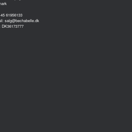
mark
 +45 61956133
il: salg@bechabelle.dk
: DK36173777