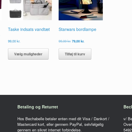
Taske indsats vandtæt
Starwars bordlampe
e
Den
Den
99,00
kr.
99,00
kr.
79,00
kr.
oprindelige
aktuelle
Dette
pris
pris
vare
Vælg muligheder
Tilføj til kurv
var:
er:
har
99,00 kr..
79,00 kr..
flere
varianter.
Mulighederne
kan
vælges
på
varesiden
Betaling og Returret
Bec
Hos Bechabelle betaler enten med dit Visa / Dankort /
v/ B
Mastercard kort, eller gennem PayPal, selvfølgelig
Over
gennem en sikret internet forbindelse.
5492