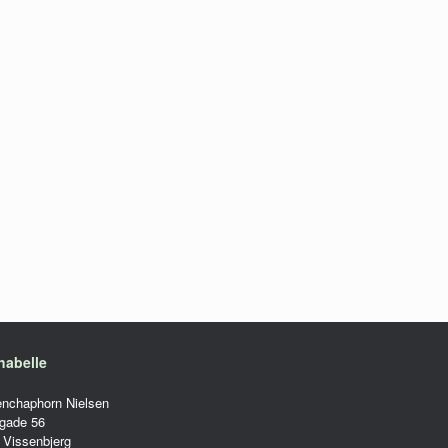
habelle
enchaphorn Nielsen
gade 56
 Vissenbjerg