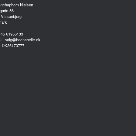
enchaphorn Nielsen
gade 56
 Vissenbjerg
mark
 +45 61956133
il: salg@bechabelle.dk
: DK36173777