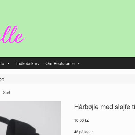
nto
Indkøbskurv
Om Bechabelle
ort
 – Sort
Hårbøjle med sløjfe t
10,00
kr.
48 på lager