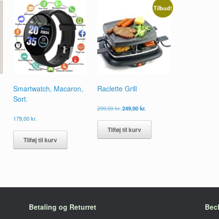
Tilbud!
Smartwatch, Macaron,
Raclette Grill
Sort.
Den
Den
299,00
kr.
249,00
kr.
oprindelige
aktuelle
179,00
kr.
pris
pris
Tilføj til kurv
var:
er:
299,00 kr..
249,00 kr..
Tilføj til kurv
Betaling og Returret
Bec