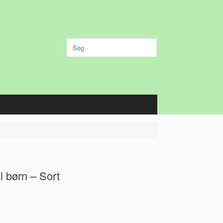
Søg
efter:
il børn – Sort