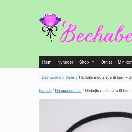
Gå
til
indhold
Hjem
Nyheder
Shop
Outlet
Min ko
Bechabelle
>
Varer
>
Hårbøjle med sløjfe til børn – S
Forside
/
Håraccessories
/ Hårbøjle med sløjfe til børn