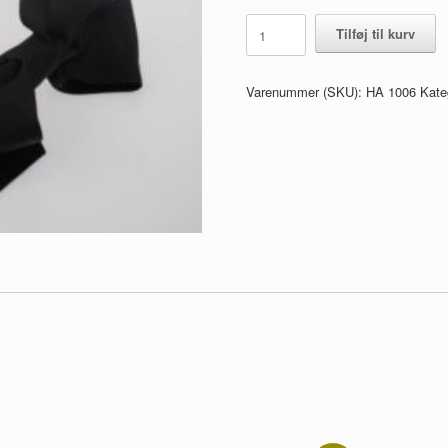
Hårbøjle
Tilføj til kurv
med
sløjfe
til
Varenummer (SKU):
HA 1006
Kate
børn
-
Sort
antal