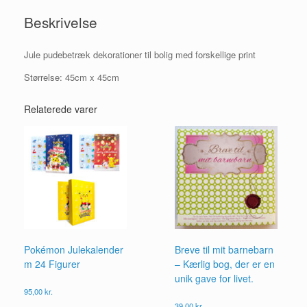
Beskrivelse
Jule pudebetræk dekorationer til bolig med forskellige print
Størrelse: 45cm x 45cm
Relaterede varer
Pokémon Julekalender
Breve til mit barnebarn
m 24 Figurer
– Kærlig bog, der er en
unik gave for livet.
95,00
kr.
Dette
39,00
kr.