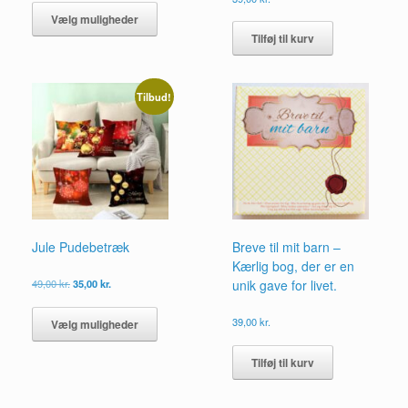
vare
Vælg muligheder
har
Tilføj til kurv
flere
varianter.
Mulighederne
Tilbud!
kan
vælges
på
varesiden
Jule Pudebetræk
Breve til mit barn –
Kærlig bog, der er en
Den
Den
49,00
kr.
35,00
kr.
unik gave for livet.
oprindelige
aktuelle
Dette
pris
pris
vare
39,00
kr.
Vælg muligheder
var:
er:
har
49,00 kr..
35,00 kr..
flere
Tilføj til kurv
varianter.
Mulighederne
kan