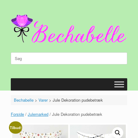
Gå
til
indhold
Søg
efter:
Bechabelle
>
Varer
>
Jule Dekoration pudebetræk
Forside
/
Julemarked
/ Jule Dekoration pudebetræk
Tilbud!