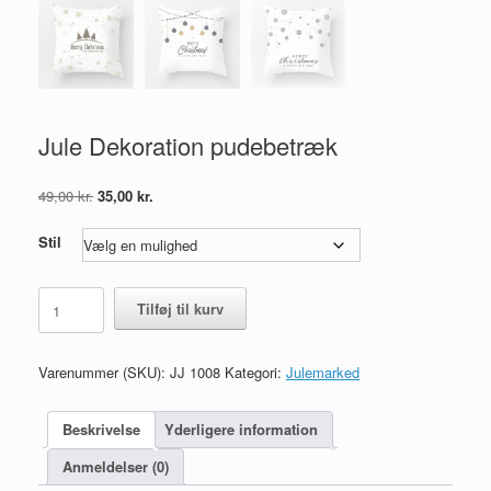
Jule Dekoration pudebetræk
Den
Den
49,00
kr.
35,00
kr.
oprindelige
aktuelle
pris
pris
Stil
var:
er:
49,00 kr..
35,00 kr..
Jule
Tilføj til kurv
Dekoration
pudebetræk
antal
Varenummer (SKU):
JJ 1008
Kategori:
Julemarked
Beskrivelse
Yderligere information
Anmeldelser (0)