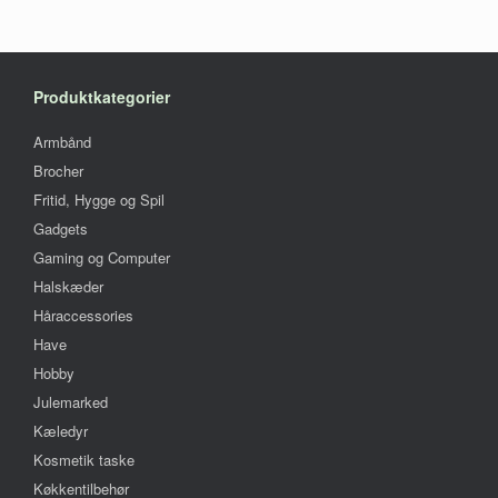
vælges
på
varesiden
Produktkategorier
Armbånd
Brocher
Fritid, Hygge og Spil
Gadgets
Gaming og Computer
Halskæder
Håraccessories
Have
Hobby
Julemarked
Kæledyr
Kosmetik taske
Køkkentilbehør