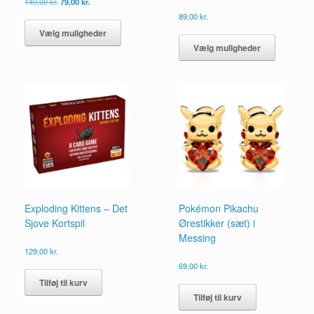
Den
Den
149,00
kr.
79,00
kr.
oprindelige
aktuelle
Dette
89,00
kr.
pris
pris
vare
Dette
Vælg muligheder
var:
er:
har
vare
149,00 kr..
79,00 kr..
Vælg muligheder
flere
har
varianter.
flere
Mulighederne
varianter.
kan
Mulighed
vælges
kan
på
vælges
varesiden
på
vareside
Exploding Kittens – Det
Pokémon Pikachu
Sjove Kortspil
Ørestikker (sæt) i
Messing
129,00
kr.
69,00
kr.
Tilføj til kurv
Tilføj til kurv