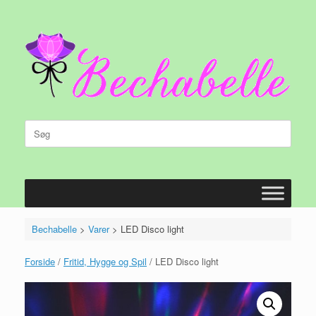
Gå
til
indhold
Søg
efter:
Bechabelle
>
Varer
>
LED Disco light
Forside
/
Fritid, Hygge og Spil
/ LED Disco light