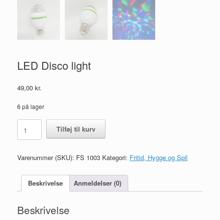
LED Disco light
49,00
kr.
6 på lager
LED
Tilføj til kurv
Disco
light
antal
Varenummer (SKU):
FS 1003
Kategori:
Fritid, Hygge og Spil
Beskrivelse
Anmeldelser (0)
Beskrivelse