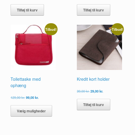
Tilføj til kurv
Tilføj til kurv
Tilbud!
Tilbud!
Toilettaske med
Kredit kort holder
ophæng
Den
Den
39,00
kr.
29,00
kr.
oprindelige
aktuelle
Den
Den
129,00
kr.
99,00
kr.
pris
pris
oprindelige
aktuelle
Dette
Tilføj til kurv
var:
er:
pris
pris
vare
39,00 kr..
29,00 kr..
Vælg muligheder
var:
er:
har
129,00 kr..
99,00 kr..
flere
varianter.
Mulighederne