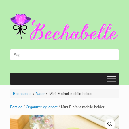
Gå
til
indhold
Søg
efter:
Bechabelle
>
Varer
>
Mini Elefant mobile holder
Forside
/
Organizer og andet
/ Mini Elefant mobile holder