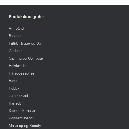
kan
vælges
på
Produktkategorier
varesiden
Armbånd
Brocher
Fritid, Hygge og Spil
Gadgets
Gaming og Computer
Halskæder
Håraccessories
Have
Hobby
Julemarked
Kæledyr
Kosmetik taske
Køkkentilbehør
Make-up og Beauty