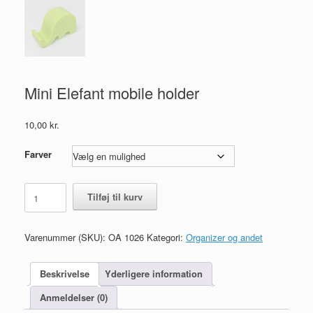
Mini Elefant mobile holder
10,00
kr.
Farver
Mini
Tilføj til kurv
Elefant
mobile
holder
Varenummer (SKU):
OA 1026
Kategori:
Organizer og andet
antal
Beskrivelse
Yderligere information
Anmeldelser (0)