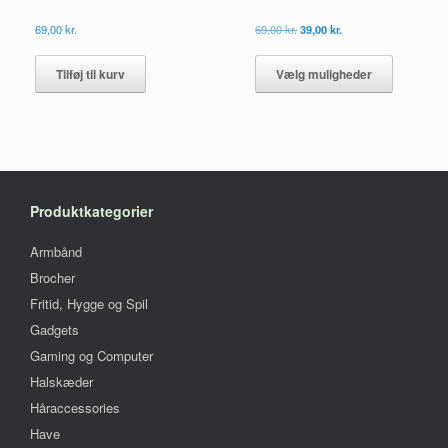
Den
Den
69,00
kr.
69,00
kr.
39,00
kr.
oprindelige
aktuelle
Dette
pris
pris
vare
Tilføj til kurv
Vælg muligheder
var:
er:
har
69,00 kr..
39,00 kr..
flere
varianter.
Mulighed
kan
vælges
på
Produktkategorier
vareside
Armbånd
Brocher
Fritid, Hygge og Spil
Gadgets
Gaming og Computer
Halskæder
Håraccessories
Have