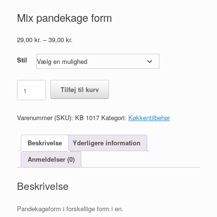
Mix pandekage form
Prisinterval:
29,00
kr.
–
39,00
kr.
29,00 kr.
til
Stil
39,00 kr.
Mix
Tilføj til kurv
pandekage
form
antal
Varenummer (SKU):
KB 1017
Kategori:
Køkkentilbehør
Beskrivelse
Yderligere information
Anmeldelser (0)
Beskrivelse
Pandekageform i forskellige form i en.