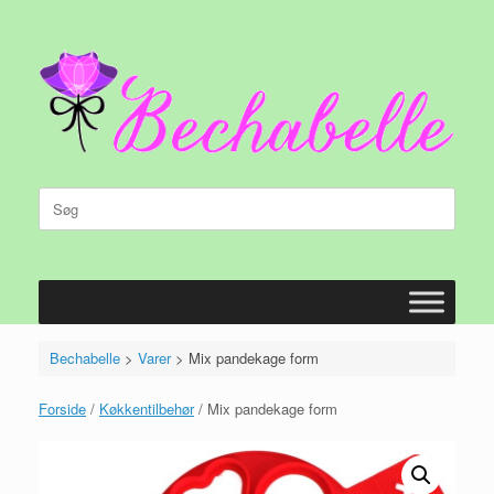
Gå
til
indhold
Søg
efter:
Bechabelle
>
Varer
>
Mix pandekage form
Forside
/
Køkkentilbehør
/ Mix pandekage form