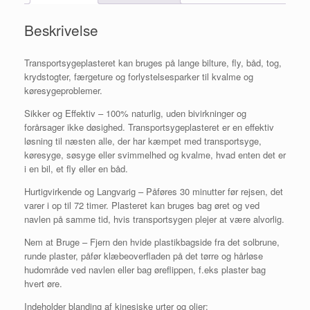
generel
svimmelhed
Beskrivelse
eller
kvalme.
antal
Transportsygeplasteret kan bruges på lange bilture, fly, båd, tog,
krydstogter, færgeture og forlystelsesparker til kvalme og
køresygeproblemer.
Sikker og Effektiv – 100% naturlig, uden bivirkninger og
forårsager ikke døsighed. Transportsygeplasteret er en effektiv
løsning til næsten alle, der har kæmpet med transportsyge,
køresyge, søsyge eller svimmelhed og kvalme, hvad enten det er
i en bil, et fly eller en båd.
Hurtigvirkende og Langvarig – Påføres 30 minutter før rejsen, det
varer i op til 72 timer. Plasteret kan bruges bag øret og ved
navlen på samme tid, hvis transportsygen plejer at være alvorlig.
Nem at Bruge – Fjern den hvide plastikbagside fra det solbrune,
runde plaster, påfør klæbeoverfladen på det tørre og hårløse
hudområde ved navlen eller bag øreflippen, f.eks plaster bag
hvert øre.
Indeholder blanding af kinesiske urter og olier: