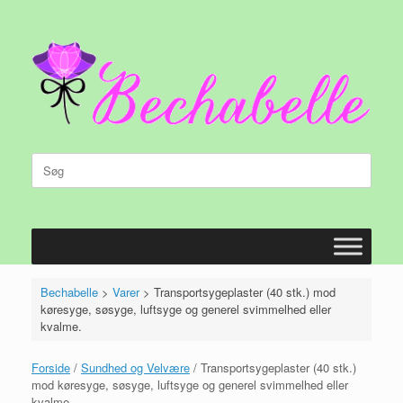
Gå
til
indhold
Søg
efter:
Bechabelle
>
Varer
>
Transportsygeplaster (40 stk.) mod
køresyge, søsyge, luftsyge og generel svimmelhed eller
kvalme.
Forside
/
Sundhed og Velvære
/ Transportsygeplaster (40 stk.)
mod køresyge, søsyge, luftsyge og generel svimmelhed eller
kvalme.