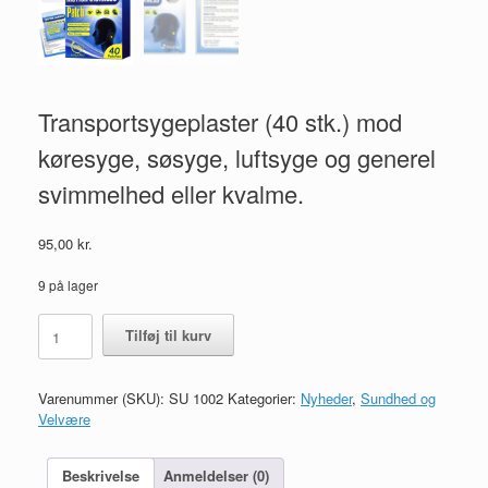
Transportsygeplaster (40 stk.) mod
køresyge, søsyge, luftsyge og generel
svimmelhed eller kvalme.
95,00
kr.
9 på lager
Transportsygeplaster
Tilføj til kurv
(40
stk.)
mod
Varenummer (SKU):
SU 1002
Kategorier:
Nyheder
,
Sundhed og
køresyge,
Velvære
søsyge,
luftsyge
og
Beskrivelse
Anmeldelser (0)