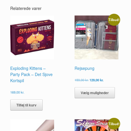
Relaterede varer
Tilbud!
Exploding Kittens –
Rejsepung
Party Pack – Det Sjove
Den
Den
Kortspil
159,00
kr.
129,00
kr.
oprindelige
aktuelle
Dette
pris
pris
vare
169,00
kr.
Vælg muligheder
var:
er:
har
159,00 kr..
129,00 kr..
flere
Tilføj til kurv
varianter.
Mulighed
kan
Tilbud!
vælges
på