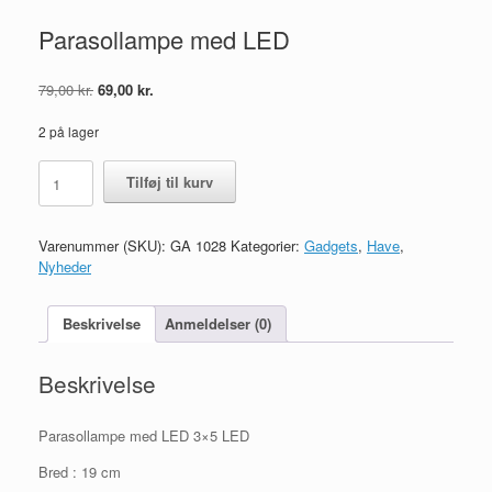
Parasollampe med LED
Den
Den
79,00
kr.
69,00
kr.
oprindelige
aktuelle
pris
pris
2 på lager
var:
er:
Parasollampe
79,00 kr..
69,00 kr..
Tilføj til kurv
med
LED
antal
Varenummer (SKU):
GA 1028
Kategorier:
Gadgets
,
Have
,
Nyheder
Beskrivelse
Anmeldelser (0)
Beskrivelse
Parasollampe med LED 3×5 LED
Bred : 19 cm