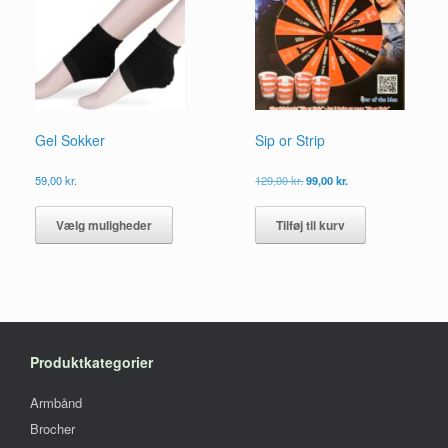
vareside
Gel Sokker
Sip or Strip
Den
Den
59,00
kr.
129,00
kr.
99,00
kr.
oprindelige
aktuelle
Dette
pris
pris
vare
Vælg muligheder
Tilføj til kurv
var:
er:
har
129,00 kr..
99,00 kr..
flere
varianter.
Mulighederne
kan
vælges
på
Produktkategorier
varesiden
Armbånd
Brocher