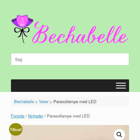
Gå
til
indhold
Søg
efter:
Bechabelle
>
Varer
>
Parasollampe med LED
Forside
/
Nyheder
/ Parasollampe med LED
Tilbud!