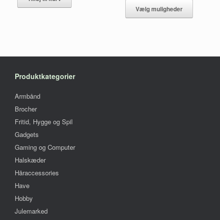
vare
Vælg muligheder
har
flere
varianter.
Mulighed
kan
vælges
på
Produktkategorier
vareside
Armbånd
Brocher
Fritid, Hygge og Spil
Gadgets
Gaming og Computer
Halskæder
Håraccessories
Have
Hobby
Julemarked