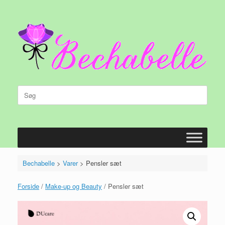
Gå
til
indhold
Søg
efter:
Bechabelle
>
Varer
>
Pensler sæt
Forside
/
Make-up og Beauty
/ Pensler sæt