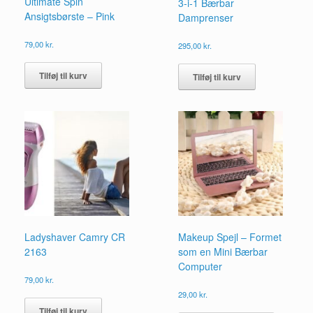
Ultimate Spin
3-i-1 Bærbar
Ansigtsbørste – Pink
Damprenser
79,00
kr.
295,00
kr.
Tilføj til kurv
Tilføj til kurv
Ladyshaver Camry CR
Makeup Spejl – Formet
2163
som en Mini Bærbar
Computer
79,00
kr.
29,00
kr.
Dette
Tilføj til kurv