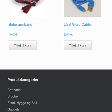
varesiden
Boho armbånd
USB Micro Cable
49,00
kr.
9,00
kr.
Tilføj til kurv
Tilføj til kurv
Produktkategorier
Armbånd
Brocher
Fritid, Hygge og Spil
Gadgets