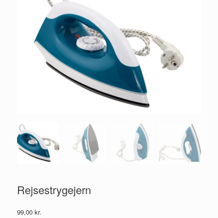
Rejsestrygejern
99,00
kr.