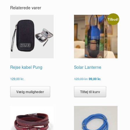
Relaterede varer
Tilbud!
Rejse kabel Pung
Solar Lanterne
Den
Den
129,00
kr.
129,00
kr.
99,00
kr.
oprindelige
aktuelle
Dette
pris
pris
vare
Vælg muligheder
Tilføj til kurv
var:
er:
har
129,00 kr..
99,00 kr..
flere
varianter.
Mulighederne
kan
vælges
på