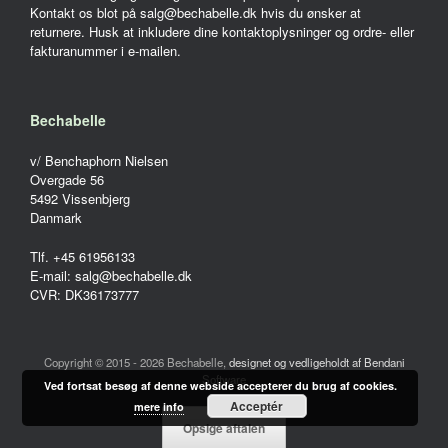
Kontakt os blot på salg@bechabelle.dk hvis du ønsker at
returnere. Husk at inkludere dine kontaktoplysninger og ordre- eller
fakturanummer i e-mailen.
Bechabelle
v/ Benchaphorn Nielsen
Overgade 56
5492 Vissenbjerg
Danmark
Tlf. +45 61956133
E-mail: salg@bechabelle.dk
CVR: DK36173777
Copyright © 2015 - 2026 Bechabelle,
designet og vedligeholdt af Bendani
Software
Ved fortsat besøg af denne webside accepterer du brug af cookies.
Acceptér
mere info
Opsige aftalen