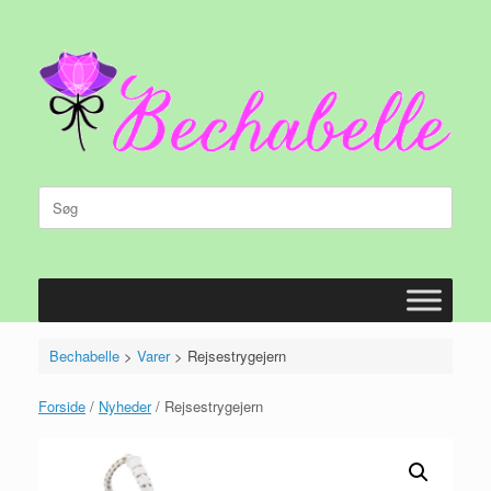
Gå
til
indhold
Søg
efter:
Bechabelle
>
Varer
>
Rejsestrygejern
Forside
/
Nyheder
/ Rejsestrygejern