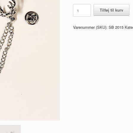
Rensdyr
Tilføj til kurv
broche
antal
Varenummer (SKU):
SB 2015
Kate