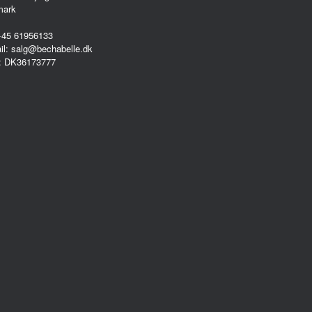
mark
 +45 61956133
il: salg@bechabelle.dk
: DK36173777