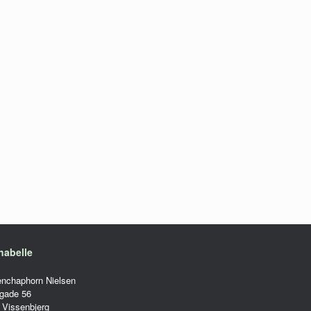
habelle
enchaphorn Nielsen
gade 56
 Vissenbjerg