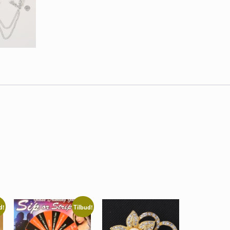
d!
Tilbud!