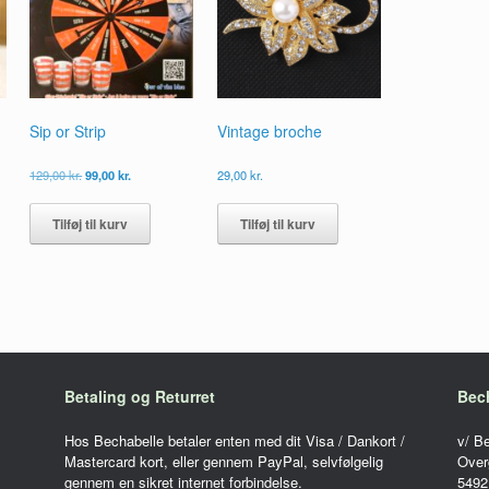
Sip or Strip
Vintage broche
Den
Den
129,00
kr.
99,00
kr.
29,00
kr.
oprindelige
aktuelle
pris
pris
Tilføj til kurv
Tilføj til kurv
var:
er:
129,00 kr..
99,00 kr..
Betaling og Returret
Bec
Hos Bechabelle betaler enten med dit Visa / Dankort /
v/ B
Mastercard kort, eller gennem PayPal, selvfølgelig
Over
gennem en sikret internet forbindelse.
5492