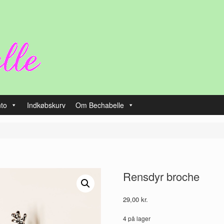
nto
Indkøbskurv
Om Bechabelle
Rensdyr broche
29,00
kr.
4 på lager