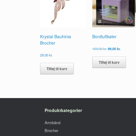
Krystal Bauhinia
Bordluftkøler
Brocher
Den
Den
129,00
kr.
99,00
kr.
oprindelige
aktuelle
29,00
kr.
pris
pris
Tilføj til kurv
var:
er:
129,00 kr..
99,00 kr..
Tilføj til kurv
Produktkategorier
Armbånd
Brocher