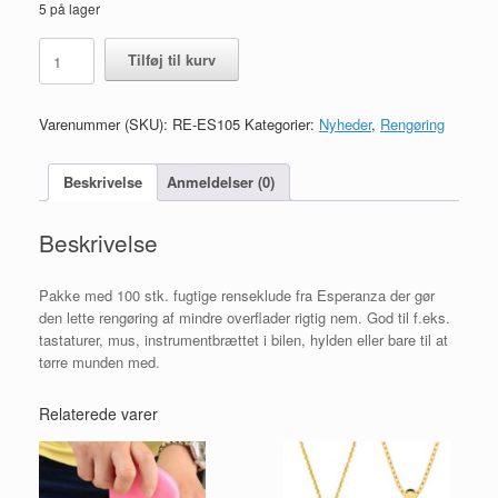
5 på lager
Renseklude,
Tilføj til kurv
fugtige,
100
stk.
Varenummer (SKU):
RE-ES105
Kategorier:
Nyheder
,
Rengøring
antal
Beskrivelse
Anmeldelser (0)
Beskrivelse
Pakke med 100 stk. fugtige renseklude fra Esperanza der gør
den lette rengøring af mindre overflader rigtig nem. God til f.eks.
tastaturer, mus, instrumentbrættet i bilen, hylden eller bare til at
tørre munden med.
Relaterede varer