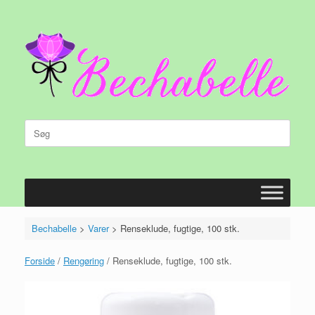
Gå
til
indhold
Søg
efter:
Bechabelle
>
Varer
>
Renseklude, fugtige, 100 stk.
Forside
/
Rengøring
/ Renseklude, fugtige, 100 stk.