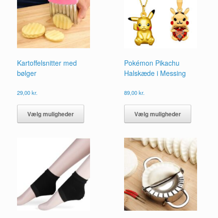
Kartoffelsnitter med
Pokémon Pikachu
bølger
Halskæde i Messing
29,00
kr.
89,00
kr.
Dette
Dette
vare
vare
Vælg muligheder
Vælg muligheder
har
har
flere
flere
varianter.
varianter.
Mulighederne
Mulighed
kan
kan
vælges
vælges
på
på
varesiden
vareside