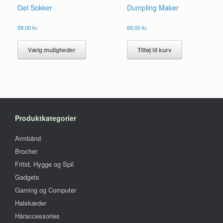
Gel Sokker
Dumpling Maker
59,00
kr.
69,00
kr.
Dette
vare
Vælg muligheder
Tilføj til kurv
har
flere
varianter.
Mulighederne
kan
vælges
på
Produktkategorier
varesiden
Armbånd
Brocher
Fritid, Hygge og Spil
Gadgets
Gaming og Computer
Halskæder
Håraccessories