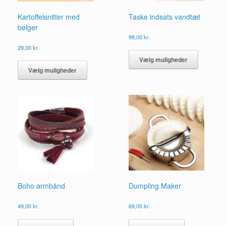
Kartoffelsnitter med
Taske indsats vandtæt
bølger
99,00
kr.
Dette
29,00
kr.
vare
Dette
Vælg muligheder
har
vare
Vælg muligheder
flere
har
varianter.
flere
Mulighed
varianter.
kan
Mulighederne
vælges
kan
på
vælges
vareside
på
varesiden
Boho armbånd
Dumpling Maker
49,00
kr.
69,00
kr.