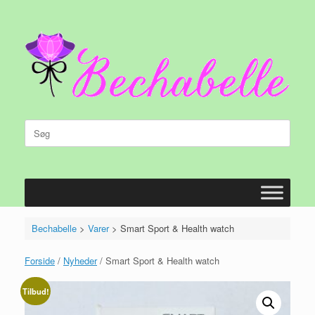
Gå
til
indhold
Søg
efter:
Bechabelle
>
Varer
>
Smart Sport & Health watch
Forside
/
Nyheder
/ Smart Sport & Health watch
Tilbud!