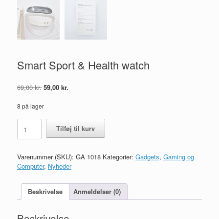
Smart Sport & Health watch
Den
Den
69,00
kr.
59,00
kr.
oprindelige
aktuelle
pris
pris
8 på lager
var:
er:
Smart
69,00 kr..
59,00 kr..
Tilføj til kurv
Sport
&
Health
Varenummer (SKU):
GA 1018
Kategorier:
Gadgets
,
Gaming og
watch
Computer
,
Nyheder
antal
Beskrivelse
Anmeldelser (0)
Beskrivelse