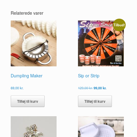
Relaterede varer
Tilbud!
Dumpling Maker
Sip or Strip
Den
Den
69,00
kr.
129,00
kr.
99,00
kr.
oprindelige
aktuelle
pris
pris
Tilføj til kurv
Tilføj til kurv
var:
er:
129,00 kr..
99,00 kr..