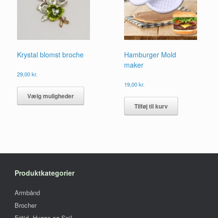
Krystal blomst broche
Hamburger Mold
maker
29,00
kr.
Dette
19,00
kr.
vare
Vælg muligheder
har
Tilføj til kurv
flere
varianter.
Mulighederne
kan
vælges
på
varesiden
Produktkategorier
Armbånd
Brocher
Fritid, Hygge og Spil