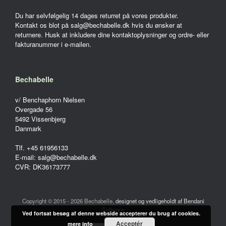
Du har selvfølgelig 14 dages returret på vores produkter.
Kontakt os blot på salg@bechabelle.dk hvis du ønsker at
returnere. Husk at inkludere dine kontaktoplysninger og ordre- eller
fakturanummer i e-mailen.
Bechabelle
v/ Benchaphorn Nielsen
Overgade 56
5492 Vissenbjerg
Danmark
Tlf. +45 61956133
E-mail: salg@bechabelle.dk
CVR: DK36173777
Copyright © 2015 - 2026 Bechabelle,
designet og vedligeholdt af Bendani
Software
Ved fortsat besøg af denne webside accepterer du brug af cookies.
Acceptér
mere info