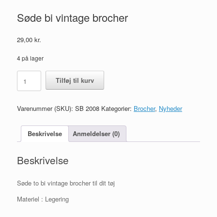
Søde bi vintage brocher
29,00
kr.
4 på lager
Søde
Tilføj til kurv
bi
vintage
brocher
Varenummer (SKU):
SB 2008
Kategorier:
Brocher
,
Nyheder
antal
Beskrivelse
Anmeldelser (0)
Beskrivelse
Søde to bi vintage brocher til dit tøj
Materiel : Legering