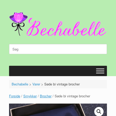
Gå
til
indhold
Søg
efter:
Bechabelle
>
Varer
>
Søde bi vintage brocher
Forside
/
Smykker
/
Brocher
/ Søde bi vintage brocher