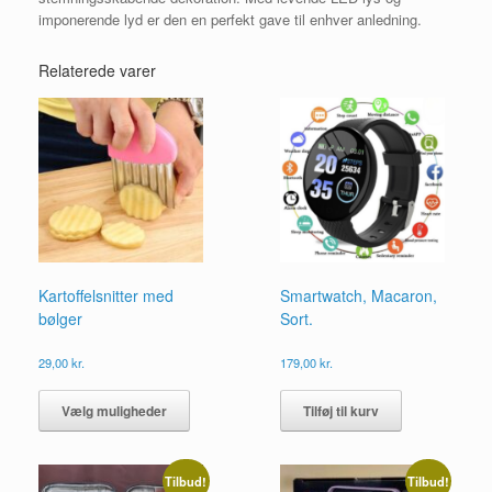
imponerende lyd er den en perfekt gave til enhver anledning.
Relaterede varer
Kartoffelsnitter med
Smartwatch, Macaron,
bølger
Sort.
29,00
kr.
179,00
kr.
Dette
vare
Vælg muligheder
Tilføj til kurv
har
flere
varianter.
Tilbud!
Tilbud!
Mulighederne