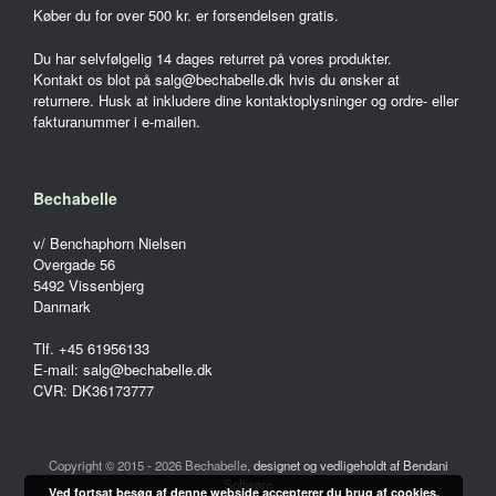
Køber du for over 500 kr. er forsendelsen gratis.
Du har selvfølgelig 14 dages returret på vores produkter.
Kontakt os blot på salg@bechabelle.dk hvis du ønsker at
returnere. Husk at inkludere dine kontaktoplysninger og ordre- eller
fakturanummer i e-mailen.
Bechabelle
v/ Benchaphorn Nielsen
Overgade 56
5492 Vissenbjerg
Danmark
Tlf. +45 61956133
E-mail: salg@bechabelle.dk
CVR: DK36173777
Copyright © 2015 - 2026 Bechabelle,
designet og vedligeholdt af Bendani
Software
Ved fortsat besøg af denne webside accepterer du brug af cookies.