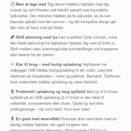
Nem at tage med
Tag denne trådløse højttaler med dig
overalt og nyd friheden ved håndfri opkald med krystalklar
lydkvalitet. Den tilsluttes trådløst på få sekunder, så du kan
besvare opkald med det samme – og det kompakte design gør
den nem at have med på farten.
Skift stemning med lys
Lad musikken fylde rummet, mens
den bløde belysning fra højttaleren hjælper dig med at finde ro.
Skift mellem seks stemningsfulde lysindstillinger via knapperne
eller direkte fra din telefon.
Klar til brug – med hurtig opladning
Højttaleren har
indbygget 15W trådløs hurtigopladning til din mobil. Læg blot
telefonen på lampefoden – nemt og praktisk. Bemærk: Telefonen
skal understøtte trådløs opladning og være tilsluttet.
Problemfri opladning og lang spilletid
Med op til 6 timers
spilletid på én USB-opladning (2–3 timer) er den ideel til
natbordet, soveværelset eller stuen. Oplad og nyd dine
yndlingssange – når som helst, hvor som helst.
En gave med wow-effekt
Overrask dine nærmeste med en
alsidig trådløs højttaler, der også fungerer som
stemningsskabende dekoration. Med levende LED-lys og