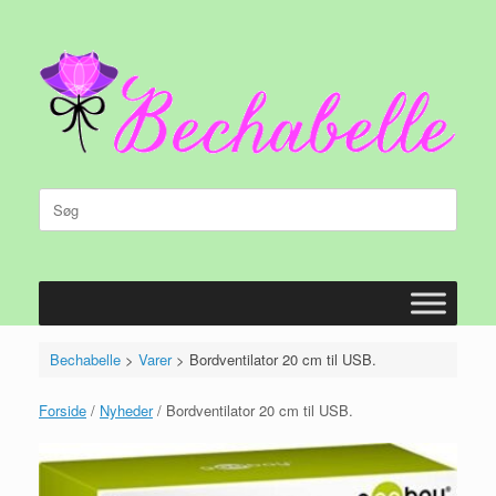
Gå
til
indhold
Søg
efter:
Bechabelle
>
Varer
>
Bordventilator 20 cm til USB.
Forside
/
Nyheder
/ Bordventilator 20 cm til USB.