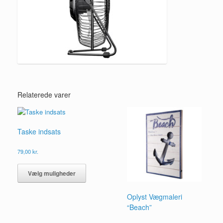
Relaterede varer
Taske indsats
79,00
kr.
Dette
vare
Vælg muligheder
har
flere
Oplyst Vægmaleri
varianter.
“Beach”
Mulighederne
kan