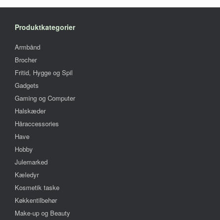
kan
vælges
på
Produktkategorier
vareside
Armbånd
Brocher
Fritid, Hygge og Spil
Gadgets
Gaming og Computer
Halskæder
Håraccessories
Have
Hobby
Julemarked
Kæledyr
Kosmetik taske
Køkkentilbehør
Make-up og Beauty