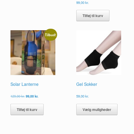
99,00
kr.
vælges
på
varesiden
Tilføj til kurv
Tilbud!
Solar Lanterne
Gel Sokker
Den
Den
129,00
kr.
99,00
kr.
59,00
kr.
oprindelige
aktuelle
Dette
pris
pris
vare
Tilføj til kurv
Vælg muligheder
var:
er:
har
129,00 kr..
99,00 kr..
flere
varianter.
Mulighed