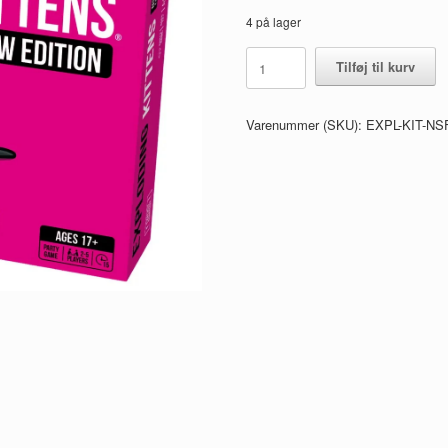
4 på lager
Exploding
Tilføj til kurv
Kittens
-
NSFW
Varenummer (SKU):
EXPL-KIT-N
Edition
-
Det
Sjove
Kortspil
antal