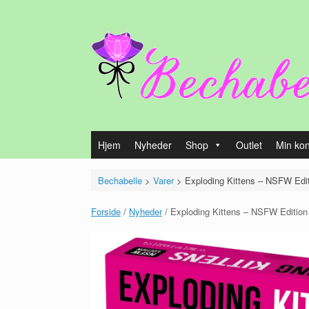
Gå
til
indhold
Hjem
Nyheder
Shop
Outlet
Min ko
Bechabelle
>
Varer
>
Exploding Kittens – NSFW Edit
Forside
/
Nyheder
/ Exploding Kittens – NSFW Edition 