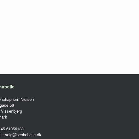
habelle
enchaphorn Nielsen
gade 56
 Vissenbjerg
mark
 +45 61956133
il: salg@bechabelle.dk