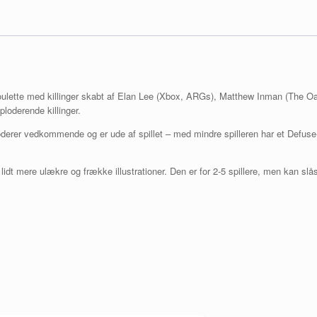
 roulette med killinger skabt af Elan Lee (Xbox, ARGs), Matthew Inman (The O
sploderende killinger.
loderer vedkommende og er ude af spillet – med mindre spilleren har et Defuse-
idt mere ulækre og frække illustrationer. Den er for 2-5 spillere, men kan s