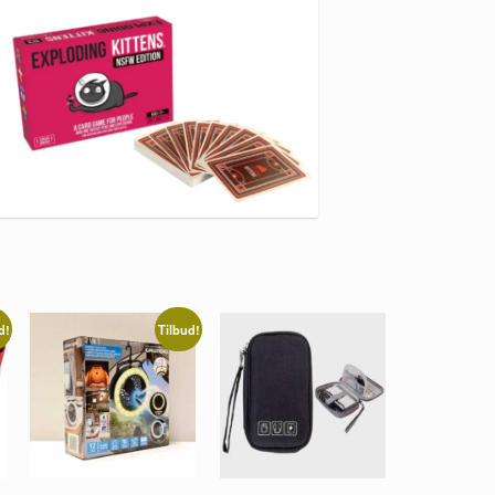
d!
Tilbud!