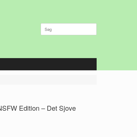
Søg
efter:
 NSFW Edition – Det Sjove