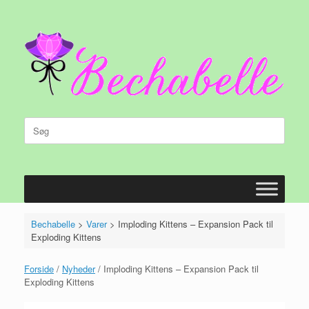
Gå
til
indhold
Søg
efter:
Bechabelle
>
Varer
>
Imploding Kittens – Expansion Pack til
Exploding Kittens
Forside
/
Nyheder
/ Imploding Kittens – Expansion Pack til
Exploding Kittens