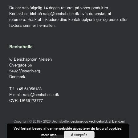
Du har selvfølgelig 14 dages returret på vores produkter.
Kontakt os blot på salg@bechabelle.dk hvis du ønsker at
returnere. Husk at inkludere dine kontaktoplysninger og ordre- eller
fakturanummer i e-mailen.
Bechabelle
v/ Benchaphorn Nielsen
Overgade 56
5492 Vissenbjerg
Danmark
Tlf. +45 61956133
E-mail: salg@bechabelle.dk
CVR: DK36173777
Copyright © 2015 - 2026 Bechabelle,
designet og vedligeholdt af Bendani
Software
Ved fortsat besøg af denne webside accepterer du brug af cookies.
Acceptér
mere info