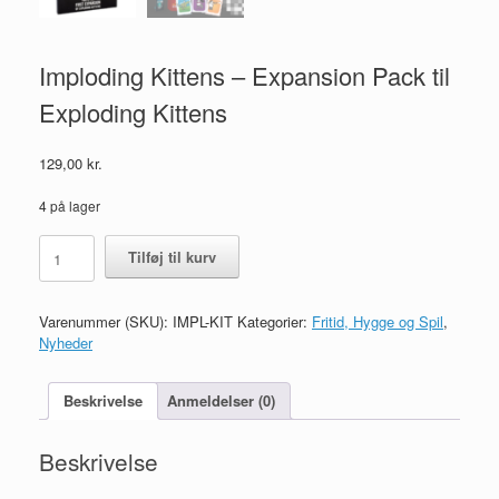
Imploding Kittens – Expansion Pack til
Exploding Kittens
129,00
kr.
4 på lager
Imploding
Tilføj til kurv
Kittens
-
Expansion
Varenummer (SKU):
IMPL-KIT
Kategorier:
Fritid, Hygge og Spil
,
Pack
Nyheder
til
Exploding
Kittens
Beskrivelse
Anmeldelser (0)
antal
Beskrivelse