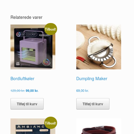
Relaterede varer
Tilbud!
Bordluftkøler
Dumpling Maker
Den
Den
129,00
kr.
99,00
kr.
69,00
kr.
oprindelige
aktuelle
pris
pris
Tilføj til kurv
Tilføj til kurv
var:
er:
129,00 kr..
99,00 kr..
Tilbud!