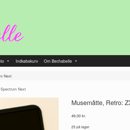
nto
Indkøbskurv
Om Bechabelle
um Next
 Spectrum Next
Musemåtte, Retro: Z
49,00
kr.
25 på lager