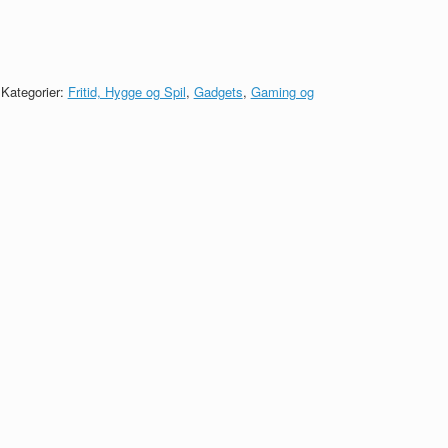
Kategorier:
Fritid, Hygge og Spil
,
Gadgets
,
Gaming og