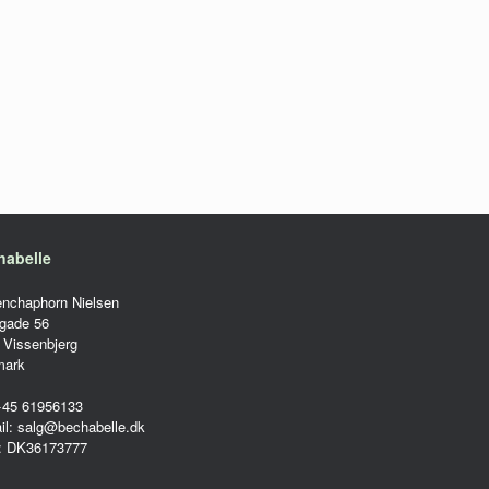
habelle
enchaphorn Nielsen
gade 56
 Vissenbjerg
mark
 +45 61956133
il: salg@bechabelle.dk
: DK36173777