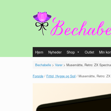
Gå
til
indhold
Hjem
Nyheder
Shop
Outlet
Min ko
Bechabelle
>
Varer
>
Musemåtte, Retro: ZX Spectr
Forside
/
Fritid, Hygge og Spil
/ Musemåtte, Retro: ZX