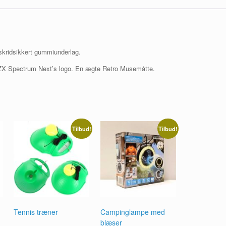
kridsikkert gummiunderlag.
 ZX Spectrum Next’s logo. En ægte Retro Musemåtte.
Tilbud!
Tilbud!
Tennis træner
Campinglampe med
blæser