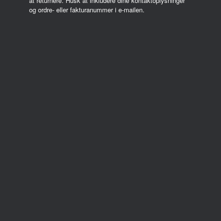
at returnere. Husk at inkludere dine kontaktoplysninger
og ordre- eller fakturanummer i e-mailen.