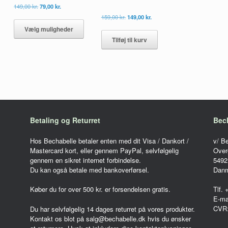
Den
Den
149,00
kr.
79,00
kr.
oprindelige
aktuelle
Den
Den
Dette
159,00
kr.
149,00
kr.
pris
pris
oprindelige
aktuelle
vare
Vælg muligheder
var:
er:
pris
pris
har
149,00 kr..
79,00 kr..
Tilføj til kurv
var:
er:
flere
159,00 kr..
149,00 kr..
varianter.
Mulighederne
kan
vælges
på
varesiden
Betaling og Returret
Bec
Hos Bechabelle betaler enten med dit Visa / Dankort /
v/ B
Mastercard kort, eller gennem PayPal, selvfølgelig
Over
gennem en sikret internet forbindelse.
5492
Du kan også betale med bankoverførsel.
Dan
Køber du for over 500 kr. er forsendelsen gratis.
Tlf.
E-ma
CVR
Du har selvfølgelig 14 dages returret på vores produkter.
Kontakt os blot på salg@bechabelle.dk hvis du ønsker