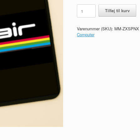
Musemåtte,
Tilføj til kurv
Retro:
ZX
Spectrum
Varenummer (SKU):
MM-ZXSPNX
Next
Computer
antal