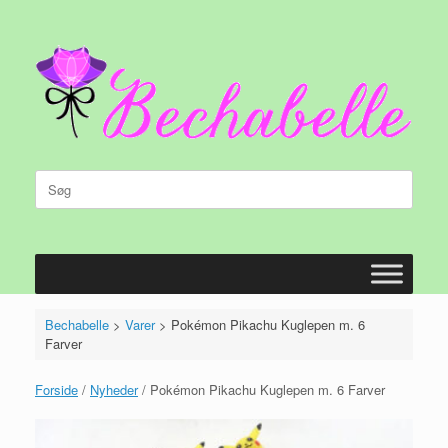
Gå
til
indhold
Søg
efter:
Bechabelle
>
Varer
>
Pokémon Pikachu Kuglepen m. 6
Farver
Forside
/
Nyheder
/ Pokémon Pikachu Kuglepen m. 6 Farver