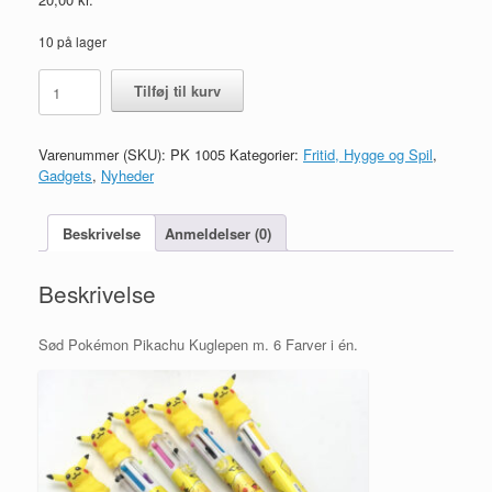
10 på lager
Pokémon
Tilføj til kurv
Pikachu
Kuglepen
m.
Varenummer (SKU):
PK 1005
Kategorier:
Fritid, Hygge og Spil
,
6
Gadgets
,
Nyheder
Farver
antal
Beskrivelse
Anmeldelser (0)
Beskrivelse
Sød Pokémon Pikachu Kuglepen m. 6 Farver i én.