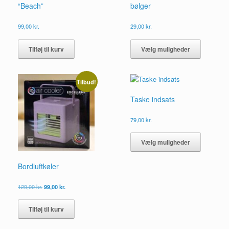
“Beach”
bølger
99,00
kr.
29,00
kr.
Dette
vare
Tilføj til kurv
Vælg muligheder
har
flere
varianter.
Tilbud!
Mulighed
kan
Taske indsats
vælges
på
79,00
kr.
vareside
Dette
vare
Vælg muligheder
har
flere
Bordluftkøler
varianter.
Mulighed
Den
Den
129,00
kr.
99,00
kr.
kan
oprindelige
aktuelle
vælges
pris
pris
på
Tilføj til kurv
var:
er:
vareside
129,00 kr..
99,00 kr..