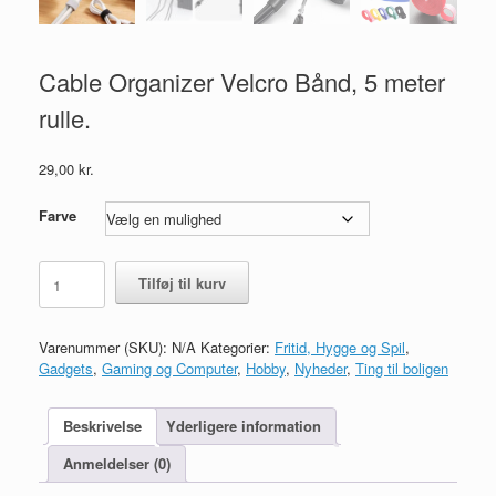
Cable Organizer Velcro Bånd, 5 meter
rulle.
29,00
kr.
Farve
Cable
Tilføj til kurv
Organizer
Velcro
Bånd,
Varenummer (SKU):
N/A
Kategorier:
Fritid, Hygge og Spil
,
5
Gadgets
,
Gaming og Computer
,
Hobby
,
Nyheder
,
Ting til boligen
meter
rulle.
antal
Beskrivelse
Yderligere information
Anmeldelser (0)