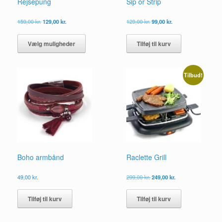
Rejsepung
Sip or Strip
Den
Den
Den
Den
159,00
kr.
129,00
kr.
129,00
kr.
99,00
kr.
oprindelige
aktuelle
oprindelige
aktuelle
Dette
pris
pris
pris
pris
vare
Vælg muligheder
Tilføj til kurv
var:
er:
var:
er:
har
159,00 kr..
129,00 kr..
129,00 kr..
99,00 kr..
flere
varianter.
Tilbud!
Mulighederne
kan
vælges
på
varesiden
Boho armbånd
Raclette Grill
Den
Den
49,00
kr.
299,00
kr.
249,00
kr.
oprindelige
aktuelle
pris
pris
Tilføj til kurv
Tilføj til kurv
var:
er:
299,00 kr..
249,00 kr..