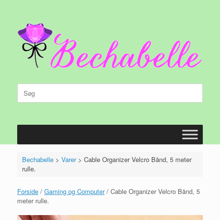
Gå
til
indhold
Søg
efter:
Bechabelle
>
Varer
>
Cable Organizer Velcro Bånd, 5 meter
rulle.
Forside
/
Gaming og Computer
/ Cable Organizer Velcro Bånd, 5
meter rulle.